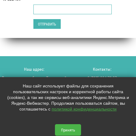
Наш адрес:
Контакты:
Ленинградская область, Тосненский
8 (
812
) 994-72-27
район, пос. Красный Бор, ул.
Наш сайт использует файлы для сохранения
Красноборская, д. 29.
+7 (
921
) 994-72-27
пользовательских настроек и корректной работы сайта
(cookies), а так же сервисы веб-аналитики Яндекс.Метрика и
info@scan-okna.ru
Яндекс-Вебмастер. Продолжая пользоваться сайтом, вы
соглашаетесь с
политикой конфиденциальности
Мы в соцсетях:
scan-okna.ru © 2026



Принять