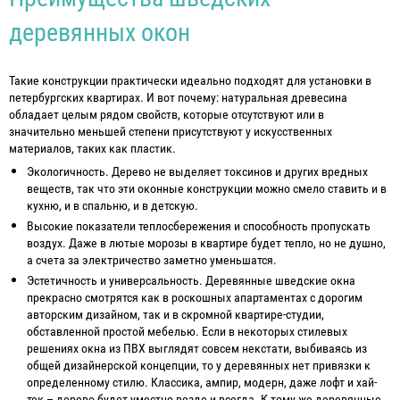
деревянных окон
Такие конструкции практически идеально подходят для установки в
петербургских квартирах. И вот почему: натуральная древесина
обладает целым рядом свойств, которые отсутствуют или в
значительно меньшей степени присутствуют у искусственных
материалов, таких как пластик.
Экологичность. Дерево не выделяет токсинов и других вредных
веществ, так что эти оконные конструкции можно смело ставить и в
кухню, и в спальню, и в детскую.
Высокие показатели теплосбережения и способность пропускать
воздух. Даже в лютые морозы в квартире будет тепло, но не душно,
а счета за электричество заметно уменьшатся.
Эстетичность и универсальность. Деревянные шведские окна
прекрасно смотрятся как в роскошных апартаментах с дорогим
авторским дизайном, так и в скромной квартире-студии,
обставленной простой мебелью. Если в некоторых стилевых
решениях окна из ПВХ выглядят совсем некстати, выбиваясь из
общей дизайнерской концепции, то у деревянных нет привязки к
определенному стилю. Классика, ампир, модерн, даже лофт и хай-
тек – дерево будет уместно везде и всегда. К тому же деревянные